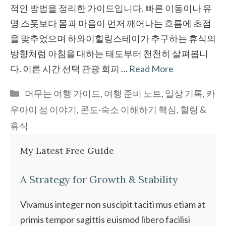
적인 방법을 정리한 가이드입니다. 빠른 이동이나 유
명 스폿보다 몸과 마음이 먼저 깨어나는 흐름에 초점
을 맞추었으며 하와이힐링스테이가 추구하는 휴식의
방향처럼 아침을 대하는 태도부터 천천히 살펴봅니
다. 이른 시간 선택 관광 회피 …
Read More
Categories
머무는 여행 가이드
,
여행 준비 노트
,
일상 기록
,
카
우아이 섬 이야기
,
콘도·숙소 이해하기 핵심
,
힐링 &
휴식
My Latest Free Guide
A Strategy for Growth & Stability
Vivamus integer non suscipit taciti mus etiam at
primis tempor sagittis euismod libero facilisi