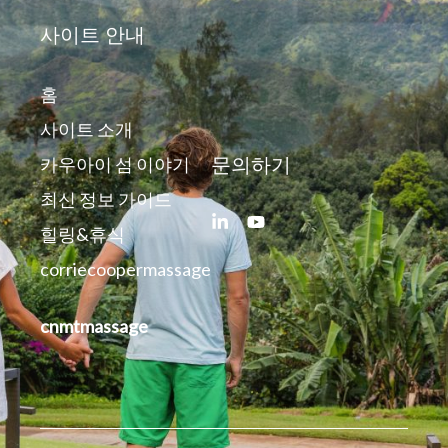
사이트 안내
홈
사이트 소개
문의하기
카우아이 섬 이야기
최신 정보 가이드
힐링&휴식
corriecoopermassage
cnmtmassage